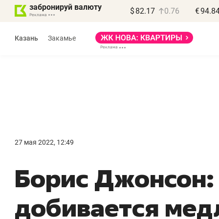
забронируй валюту
$
82.17
0.76
€
94.8
Казань
Закамье
Василь Мазитов
МАРТ
27 мая 2022, 12:49
«Не зная местных
«
Борис Джонсон:
правил, бизнес может
н
потерять минимум
ч
добивается мед
полгода»
р
Как бизнесу выйти на зарубежные
Вл