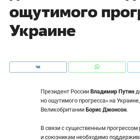
ощутимого прог
рынки, почему надо знать аксакалов и
о 
чем интересен Оман?
кл
Украине
Президент России
Владимир Путин
д
но ощутимого прогресса» на Украине
Великобритании
Борис Джонсон
.
Рекомендуем
Рекомендуем
Как ГК «МИР ГРУПП» и ВТБ
150 камер 
В связи с существенным прогрессом 
создают оазис жилого
ID вместо 
комфорта под Казанью
и союзникам необходимо поддержива
безопаснос