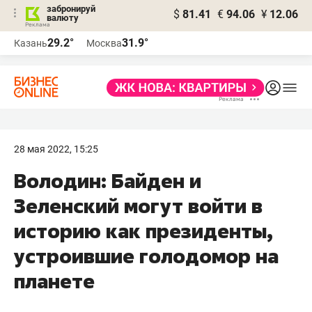
забронируй
$
81.41
€
94.06
¥
12.06
валюту
29.2°
31.9°
Казань
Москва
28 мая 2022, 15:25
Володин: Байден и
Зеленский могут войти в
историю как президенты,
устроившие голодомор на
планете