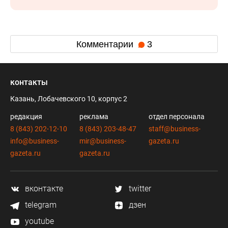
Комментарии
3
контакты
Казань, Лобачевского 10, корпус 2
редакция
реклама
отдел персонала
8 (843) 202-12-10
8 (843) 203-48-47
staff@business-
info@business-
mir@business-
gazeta.ru
gazeta.ru
gazeta.ru
вконтакте
twitter
telegram
дзен
youtube