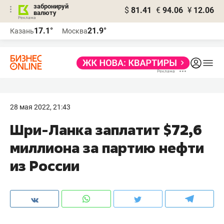
забронируй
$
81.41
€
94.06
¥
12.06
валюту
17.1°
21.9°
Казань
Москва
28 мая 2022, 21:43
Шри-Ланка заплатит $72,6
миллиона за партию нефти
из России