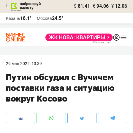
забронируй
$
81.41
€
94.06
¥
12.06
валюту
18.1°
24.5°
Казань
Москва
29 мая 2022, 13:39
Путин обсудил с Вучичем
поставки газа и ситуацию
вокруг Косово