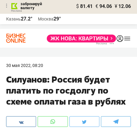
забронируй
$
81.41
€
94.06
¥
12.06
валюту
27.2°
29°
Казань
Москва
30 мая 2022, 08:20
Силуанов: Россия будет
платить по госдолгу по
схеме оплаты газа в рублях