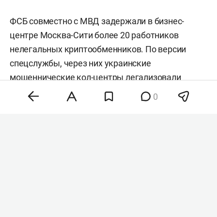
ФСБ совместно с МВД задержали в бизнес-
центре Москва-Сити более 20 работников
нелегальных криптообменников. По версии
спецслужбы, через них украинские
мошеннические кол-центры легализовали
деньги, похищенные у россиян. Об этом
0
сообщили в
ТАСС
со ссылкой на центр
общественных связей ФСБ.