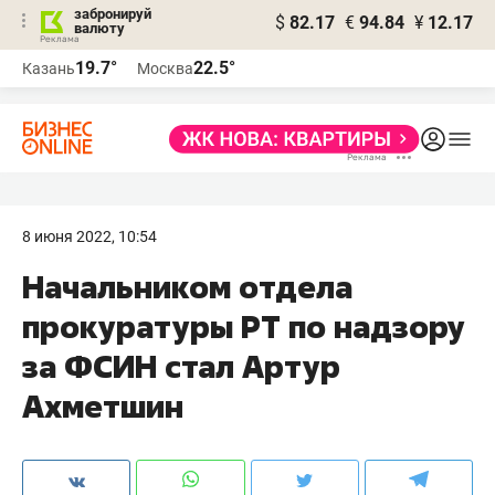
забронируй
$
82.17
€
94.84
¥
12.17
валюту
19.7°
22.5°
Казань
Москва
8 июня 2022, 10:54
Начальником отдела
прокуратуры РТ по надзору
за ФСИН стал Артур
Ахметшин