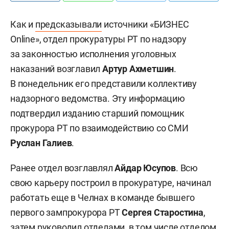
Как и
предсказывали
источники «БИЗНЕС
Online», отдел прокуратуры РТ по надзору
за законностью исполнения уголовных
наказаний возглавил
Артур Ахметшин
.
В понедельник его представили коллективу
надзорного ведомства. Эту информацию
подтвердил изданию старший помощник
прокурора РТ по взаимодействию со СМИ
Руслан Галиев
.
Ранее отдел возглавлял
Айдар Юсупов
. Всю
свою карьеру построил в прокуратуре, начинал
работать еще в Челнах в команде бывшего
первого зампрокурора РТ
Сергея Старостина
,
затем руководил отделами, в том числе отделом