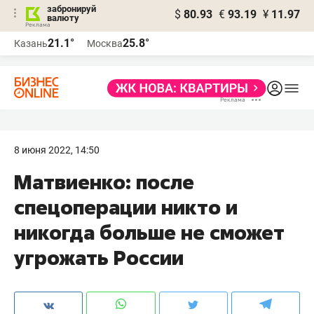
забронируй
$
80.93
€
93.19
¥
11.97
валюту
21.1°
25.8°
Казань
Москва
8 июня 2022, 14:50
Матвиенко: после
спецоперации никто и
никогда больше не сможет
угрожать России