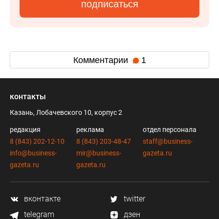
подписаться
Комментарии
1
контакты
Казань, Лобачевского 10, корпус 2
редакция
реклама
отдел персонала
8 (843) 202-12-10
8 (843) 203-48-47
staff@business-
info@business-
mir@business-
gazeta.ru
gazeta.ru
gazeta.ru
вконтакте
twitter
telegram
дзен