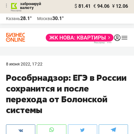
забронируй
$
81.41
€
94.06
¥
12.06
валюту
28.1°
30.1°
Казань
Москва
8 июня 2022, 17:22
Рособрнадзор: ЕГЭ в России
сохранится и после
перехода от Болонской
системы