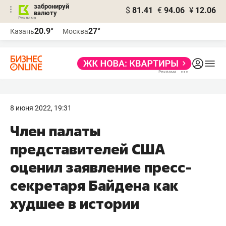
забронируй
$
81.41
€
94.06
¥
12.06
валюту
20.9°
27°
Казань
Москва
8 июня 2022, 19:31
Член палаты
представителей США
оценил заявление пресс-
секретаря Байдена как
худшее в истории