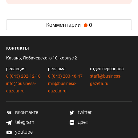
Комментарии
0
контакты
Казань, Лобачевского 10, корпус 2
редакция
реклама
отдел персонала
8 (843) 202-12-10
8 (843) 203-48-47
staff@business-
info@business-
mir@business-
gazeta.ru
gazeta.ru
gazeta.ru
вконтакте
twitter
telegram
дзен
youtube