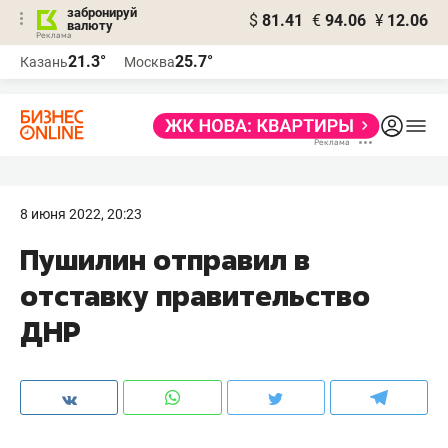
забронируй
$
81.41
€
94.06
¥
12.06
валюту
21.3°
25.7°
Казань
Москва
8 июня 2022, 20:23
Пушилин отправил в
отставку правительство
ДНР