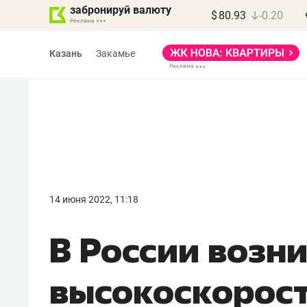
забронируй валюту
$
80.93
-0.20
Казань
Закамье
Марат Арсланов
«КирпичХолдинг»
14 июня 2022, 11:18
«Главная задача
В России возн
девелопера – найти
правильный продукт»
высокоскорос
Девелопер из топ-10* застройщико
Башкортостана входит в Татарстан