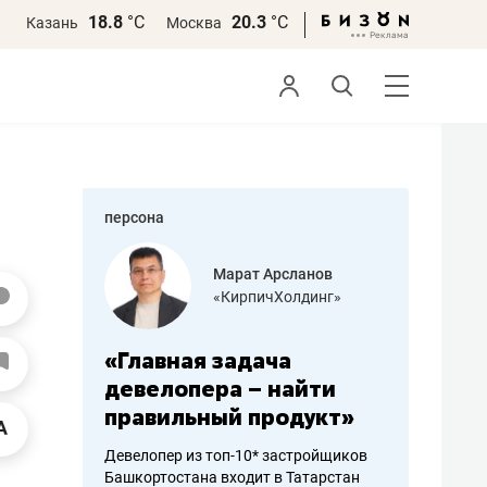
18.8
°С
20.3
°С
Казань
Москва
персона
азитов
Марат Арсланов
«КирпичХолдинг»
ных
«Главная задача
«Мама г
 может
девелопера – найти
помогае
мум
правильный продукт»
от болез
себя жи
Девелопер из топ-10* застройщиков
Башкортостана входит в Татарстан
арубежные
Наследница б