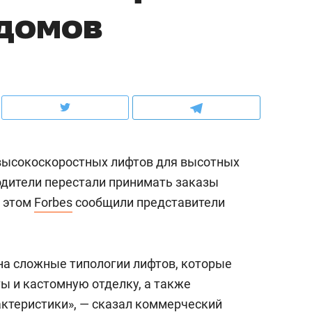
 домов
школьной формы о контрафакте,
рынки, почему надо зна
налогах и развитии без кредитов
чем интересен Оман?
 высокоскоростных лифтов для высотных
водители перестали принимать заказы
б этом
Forbes
сообщили представители
ндуем
Рекомендуем
на сложные типологии лифтов, которые
выживания в дикой
Мексика, рок-концерт
 и кастомную отделку, а также
де, работа
и вагон с чак-чаком: ка
ктеристики», — сказал коммерческий
тальным и физическим
в Менделеевске прошл