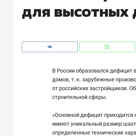
для высотных
с ЖК «Иволга» в Зеленодольске
В России образовался дефицит
домов, т. к. зарубежные произ
от российских застройщиков. О
строительной сферы.
Рекомендуем
Рекоме
«Основной дефицит приходится 
«В банкротствах сегодня
Опыт 
имеют уникальный размер шахты
ищут не активы, а людей,
приро
определенные технические хара
которые ими управляли. Они
с мен