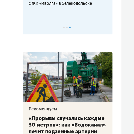
с ЖК «Иволга» в Зеленодольске
ть аксакалов и
школьной фор
налогах и раз
Рекомендуем
Рекоме
«Прорывы случались каждые
Не то
к
30 метров»: как «Водоканал»
гастр
а
лечит подземные артерии
задае