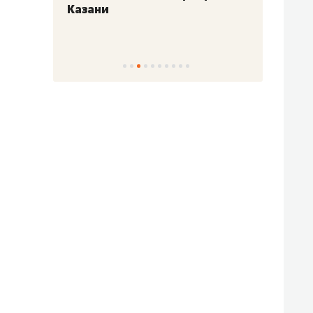
Казани
набер