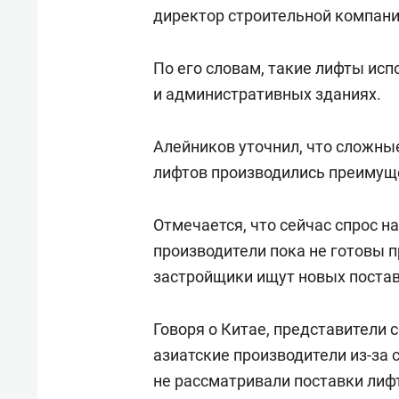
отвечают личным
состо
директор строительной компани
имуществом!»
антих
По его словам, такие лифты ис
и административных зданиях.
Алейников уточнил, что сложн
лифтов производились преимущ
Отмечается, что сейчас спрос н
производители пока не готовы 
застройщики ищут новых постав
Говоря о Китае, представители 
азиатские производители из-за 
не рассматривали поставки лифт