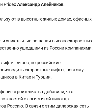
янием как основа
«Гонка Героев»
и Pridex
Александр Алейников
.
рупких команд
пользуют в высотных жилых домах, офисных
ые и уникальные решения высокоскоростных
ественно ушедшими из России компаниями.
а лифты вырос, но российские
производить скоростные лифты, поэтому
щиков в Китае и Турции.
сферы строительства добавили, что
сложностей с логистикой никогда
ов Россию. В связи с этим дилерская сеть