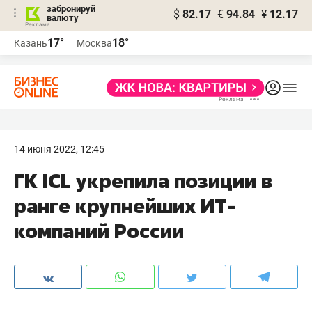
забронируй
$
82.17
€
94.84
¥
12.17
валюту
17°
18°
Казань
Москва
14 июня 2022, 12:45
ГК ICL укрепила позиции в
ранге крупнейших ИТ-
компаний России