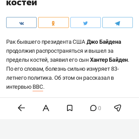
костей
Рак бывшего президента США
Джо Байдена
продолжил распространяться и вышел за
пределы костей, заявил его сын
Хантер Байден
.
По его словам, болезнь сильно изнуряет 83-
летнего политика. Об этом он рассказал в
интервью
BBC
.
0