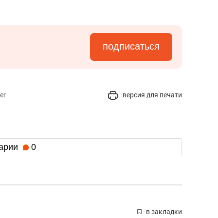
подписаться
er
версия для печати
арии
0
в закладки