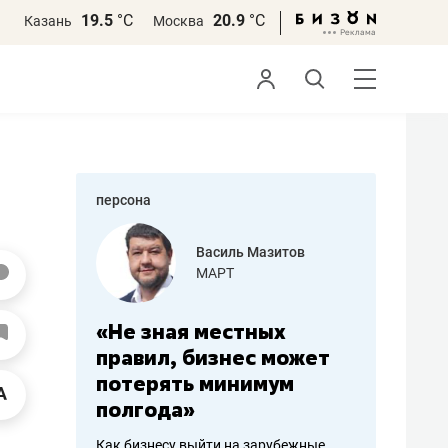
19.5
°С
20.9
°С
Казань
Москва
персона
еменова
Василь Мазитов
»
МАРТ
а: работа
«Не зная местных
«Мне лу
ечься
правил, бизнес может
не зара
вствовать
потерять минимум
чем пот
полгода»
репутац
пошиву
Как бизнесу выйти на зарубежные
Владелец от