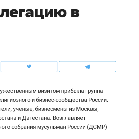
легацию в
ов и
о трехкратном росте цен, дотошных
школьной формы о конт
клиентах и чудных запросах мастеров
налогах и развитии без 
ружественным визитом прибыла группа
лигиозного и бизнес-сообщества России.
тели, ученые, бизнесмены из Москвы,
ндуем
Рекомендуем
остана и Дагестана. Возглавляет
мер до квартиры и Face
Опыт выживания в дик
ного собрания мусульман России (ДСМР)
сто ключа: какой будет
природе, работа
асность в ЖК «Нова»
с ментальным и физич