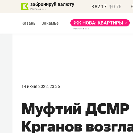
забронируй валюту
$
82.17
0.76
Казань
Закамье
Василь Мазитов
МАРТ
14 июня 2022, 23:36
«Не зная местных
Муфтий ДСМР
правил, бизнес может
потерять минимум
Крганов возгл
полгода»
Как бизнесу выйти на зарубежные