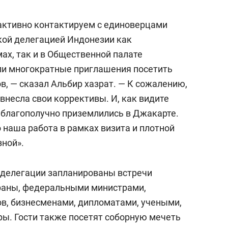
состоянием как основа
антихрупких команд
активно контактируем с единоверцами
кой делегацией Индонезии как
х, так и в Общественной палате
ли многократные приглашения посетить
в, — сказал Альбир хазрат. — К сожалению,
внесла свои коррективы. И, как видите
 благополучно приземлились в Джакарте.
 наша работа в рамках визита и плотной
ной».
 делегации запланированы встречи
раны, федеральными министрами,
в, бизнесменами, дипломатами, учеными,
ры. Гости также посетят соборную мечеть