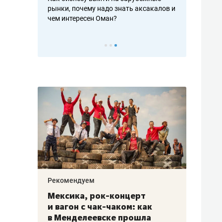
рафакте,
рынки, почему надо знать аксакалов и
о трехкратно
кредитов
чем интересен Оман?
клиентах и ч
Рекомендуем
Рекоме
ой
Мексика, рок-концерт
«Прор
и вагон с чак-чаком: как
30 ме
еским
в Менделеевске прошла
лечит