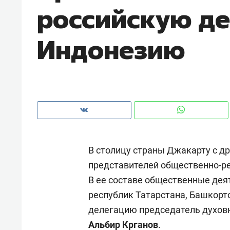
российскую де
рынки, почему надо знать аксакал
чем интересен Оман?
Индонезию
В столицу страны Джакарту с д
представителей общественно-ре
В ее составе общественные дея
Рекомендуем
Рекоме
республик Татарстана, Башкорт
Как ГК «МИР ГРУПП» и ВТБ
150 ка
делегацию председатель духов
создают оазис жилого
ID вме
Альбир Крганов
.
комфорта под Казанью
безоп