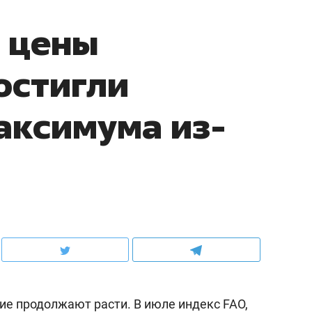
 цены
остигли
аксимума из-
е продолжают расти. В июле индекс FAO,