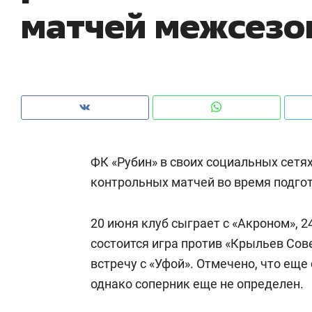
матчей межсезо
рынки, почему надо знать аксакалов и
о 
чем интересен Оман?
кл
ФК «Рубин» в своих социальных сетя
контрольных матчей во время подгот
20 июня клуб сыграет с «Акроном», 
состоится игра против «Крыльев Сов
Рекомендуем
Рекомендуем
встречу с «Уфой». Отмечено, что еще 
Как ГК «МИР ГРУПП» и ВТБ
150 камер 
однако соперник еще не определен.
создают оазис жилого
ID вместо 
комфорта под Казанью
безопаснос