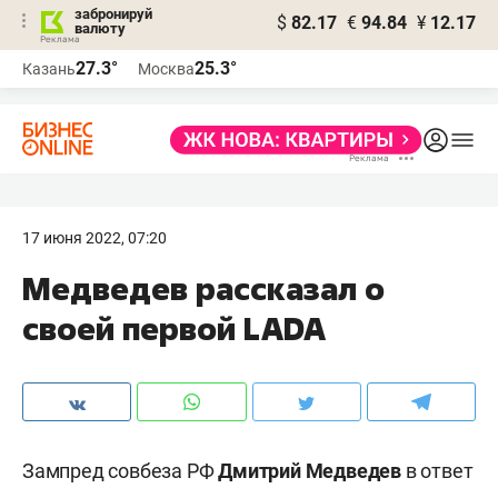
забронируй
$
82.17
€
94.84
¥
12.17
валюту
27.3°
25.3°
Казань
Москва
17 июня 2022, 07:20
Медведев рассказал о
своей первой LADA
Зампред совбеза РФ
Дмитрий Медведев
в ответ