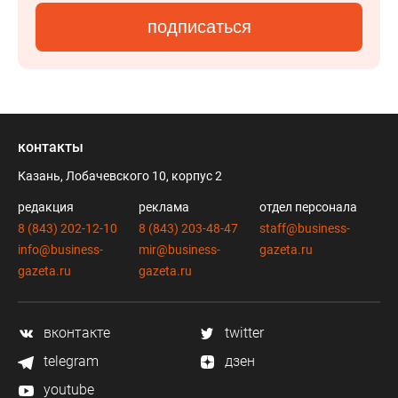
подписаться
контакты
Казань, Лобачевского 10, корпус 2
редакция
реклама
отдел персонала
8 (843) 202-12-10
8 (843) 203-48-47
staff@business-
info@business-
mir@business-
gazeta.ru
gazeta.ru
gazeta.ru
вконтакте
twitter
telegram
дзен
youtube