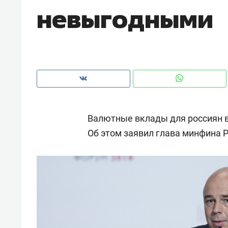
невыгодными
рынки, почему надо знать аксакал
чем интересен Оман?
Валютные вклады для россиян 
Об этом заявил глава минфина 
Рекомендуем
Рекоме
Как ГК «МИР ГРУПП» и ВТБ
150 ка
создают оазис жилого
ID вме
комфорта под Казанью
безоп