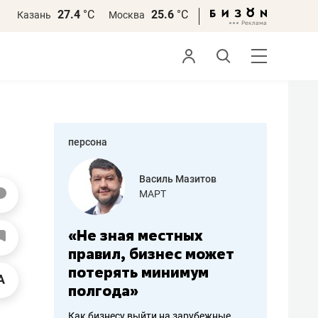
27.4
°С
25.6
°С
Казань
Москва
персона
еменова
Василь Мазитов
»
МАРТ
а: работа
«Не зная местных
«Мне лу
ечься
правил, бизнес может
не зара
вствовать
потерять минимум
чем пот
полгода»
репутац
пошиву
Как бизнесу выйти на зарубежные
Владелец от