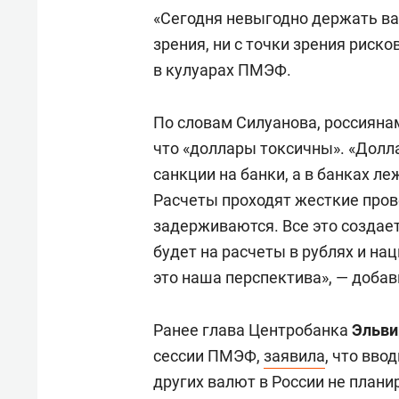
«Сегодня невыгодно держать ва
зрения, ни с точки зрения риско
в кулуарах ПМЭФ.
По словам Силуанова, россияна
что «доллары токсичны». «Долл
санкции на банки, а в банках л
Расчеты проходят жесткие пров
задерживаются. Все это создае
будет на расчеты в рублях и н
это наша перспектива», — добав
Ранее глава Центробанка
Эльви
сессии ПМЭФ,
заявила
, что вво
других валют в России не плани