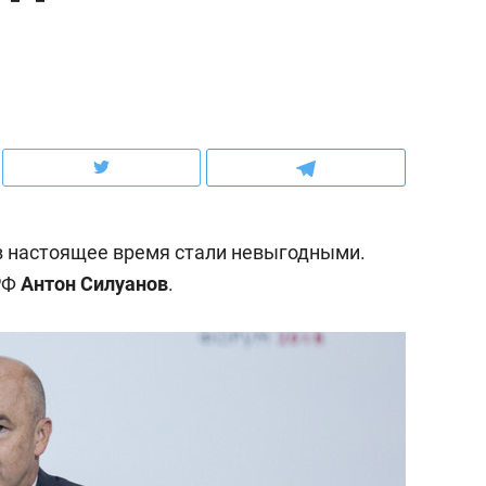
ов и
о трехкратном росте цен, дотошных
школьной формы о конт
клиентах и чудных запросах мастеров
налогах и развитии без 
в настоящее время стали невыгодными.
РФ
Антон Силуанов
.
ндуем
Рекомендуем
мер до квартиры и Face
Опыт выживания в дик
сто ключа: какой будет
природе, работа
асность в ЖК «Нова»
с ментальным и физич