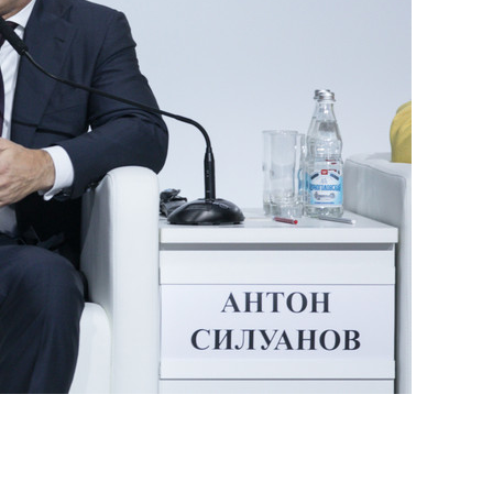
состоянием как основа
антихрупких команд