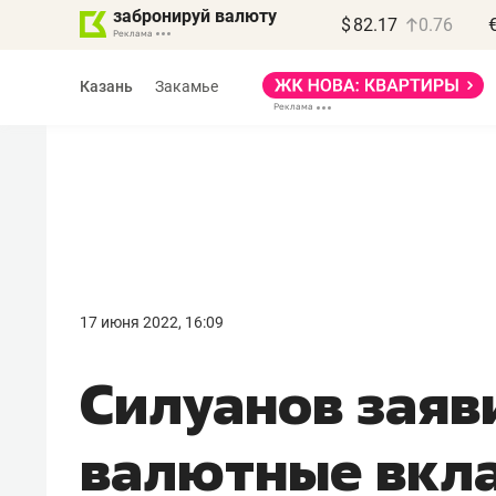
забронируй валюту
$
82.17
0.76
Казань
Закамье
Василь Мазитов
МАРТ
17 июня 2022, 16:09
«Не зная местных
Силуанов заяв
правил, бизнес может
потерять минимум
валютные вкл
полгода»
Как бизнесу выйти на зарубежные