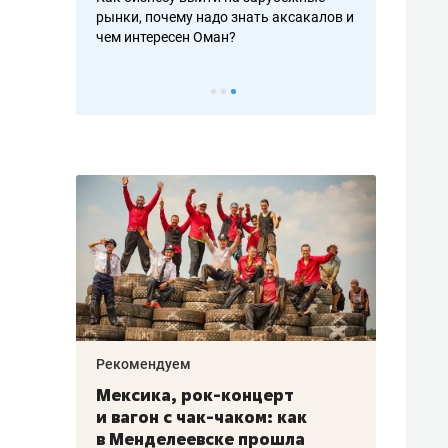
рафакте,
рынки, почему надо знать аксакалов и
о трехкратно
кредитов
чем интересен Оман?
клиентах и ч
Рекомендуем
Рекоме
ой
Мексика, рок-концерт
«Прор
и вагон с чак-чаком: как
30 ме
еским
в Менделеевске прошла
лечит