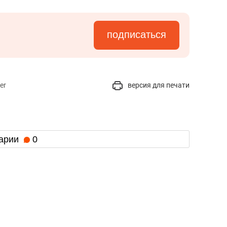
подписаться
er
версия для печати
арии
0