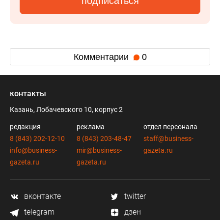
подписаться
Комментарии
0
контакты
Казань, Лобачевского 10, корпус 2
редакция
реклама
отдел персонала
8 (843) 202-12-10
8 (843) 203-48-47
staff@business-
info@business-
mir@business-
gazeta.ru
gazeta.ru
gazeta.ru
вконтакте
twitter
telegram
дзен