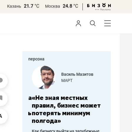
21.7
°С
24.8
°С
Казань
Москва
персона
еменова
Василь Мазитов
»
МАРТ
а: работа
«Не зная местных
«Мне лу
ечься
правил, бизнес может
не зара
вствовать
потерять минимум
чем пот
полгода»
репутац
пошиву
Как бизнесу выйти на зарубежные
Владелец от