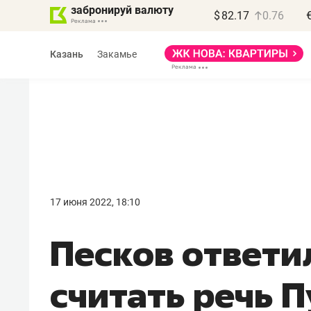
забронируй валюту
$
82.17
0.76
Казань
Закамье
Василь Мазитов
МАРТ
17 июня 2022, 18:10
«Не зная местных
Песков ответи
правил, бизнес может
потерять минимум
считать речь П
полгода»
Как бизнесу выйти на зарубежные