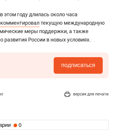
состоянием как основа
антихрупких команд
в этом году длилась около часа
окомментировал
текущую международную
омические меры поддержки, а также
 развития России в новых условиях.
подписаться
er
версия для печати
арии
0