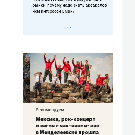
рафакте,
рынки, почему надо знать аксакалов и
о трехкратно
кредитов
чем интересен Оман?
клиентах и ч
Рекомендуем
Рекоме
ой
Мексика, рок-концерт
«Прор
и вагон с чак-чаком: как
30 ме
еским
в Менделеевске прошла
лечит