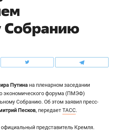
ием
ов и
о трехкратном росте цен, дотошных
школьной формы о конт
клиентах и чудных запросах мастеров
налогах и развитии без 
 Собранию
ира
Путина
на пленарном заседании
о экономического форума (ПМЭФ)
ьному Собранию. Об этом заявил пресс-
ндуем
Рекомендуем
митрий
Песков
, передает
ТАСС
.
мер до квартиры и Face
Опыт выживания в дик
сто ключа: какой будет
природе, работа
ал официальный представитель Кремля.
асность в ЖК «Нова»
с ментальным и физич