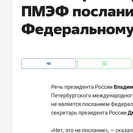
ПМЭФ послан
рынки, почему надо знать аксакал
чем интересен Оман?
Федеральному
Речь президента России
Владим
Петербургского международног
не является посланием Федерал
Рекомендуем
Рекоме
секретарь президента России
Д
Как ГК «МИР ГРУПП» и ВТБ
150 ка
создают оазис жилого
ID вме
комфорта под Казанью
«Нет, это не послание», — сказ
безоп