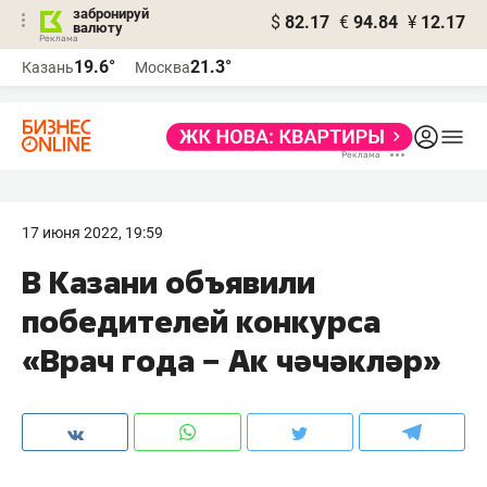
забронируй
$
82.17
€
94.84
¥
12.17
валюту
19.6°
21.3°
Казань
Москва
17 июня 2022, 19:59
В Казани объявили
победителей конкурса
«Врач года − Ак чәчәкләр»