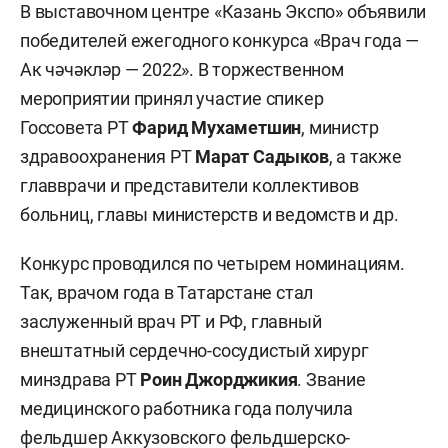
В выставочном центре «Казань Экспо» объявили
победителей ежегодного конкурса «Врач года —
Ак чәчәкләр — 2022». В торжественном
мероприятии принял участие спикер
Госсовета РТ
Фарид Мухаметшин
, министр
здравоохранения РТ
Марат Садыков
, а также
главврачи и представители коллективов
больниц, главы министерств и ведомств и др.
Конкурс проводился по четырем номинациям.
Так, врачом года в Татарстане стал
заслуженный врач РТ и РФ, главный
внештатный сердечно-сосудистый хирург
минздрава РТ
Роин Джорджикия
. Звание
медицинского работника года получила
фельдшер Аккузовского фельдшерско-