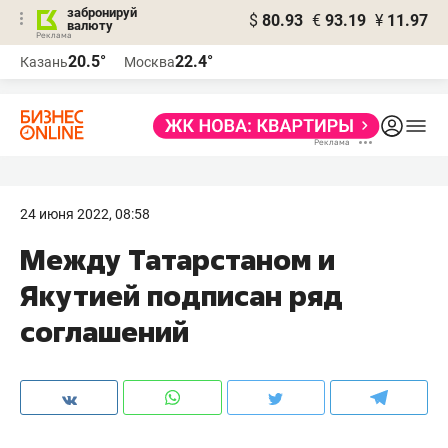
забронируй
$
80.93
€
93.19
¥
11.97
валюту
20.5°
22.4°
Казань
Москва
24 июня 2022, 08:58
Между Татарстаном и
Якутией подписан ряд
соглашений