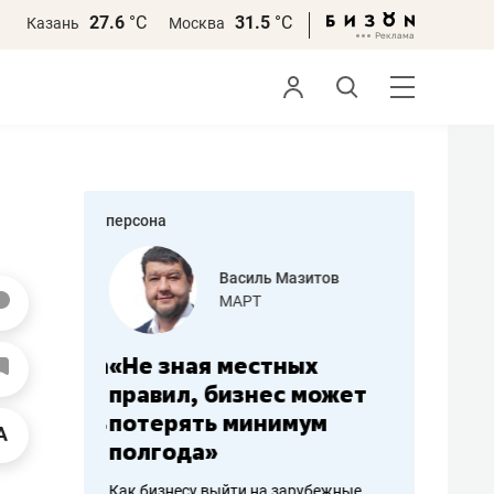
27.6
°С
31.5
°С
Казань
Москва
персона
еменова
Василь Мазитов
»
МАРТ
а: работа
«Не зная местных
«Мне лу
ечься
правил, бизнес может
не зара
вствовать
потерять минимум
чем пот
полгода»
репутац
пошиву
Как бизнесу выйти на зарубежные
Владелец от