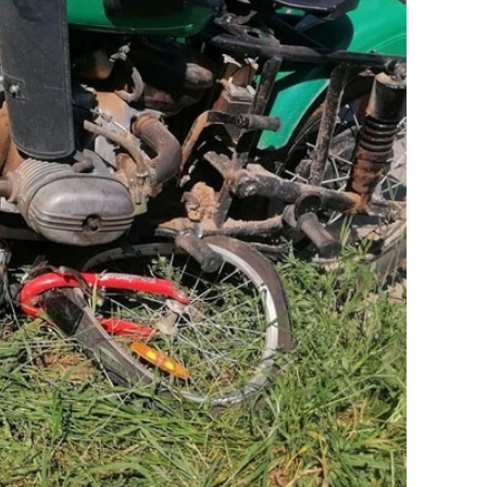
состоянием как основа
антихрупких команд