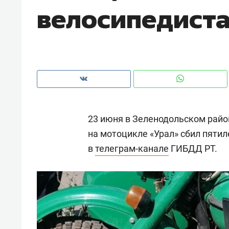
велосипедист
рынки, почему надо знать аксакал
чем интересен Оман?
23 июня в Зеленодольском райо
на мотоцикле «Урал» сбил пятил
в
телеграм-канале
ГИБДД РТ.
Рекомендуем
Рекоме
Как ГК «МИР ГРУПП» и ВТБ
150 ка
создают оазис жилого
ID вме
комфорта под Казанью
безоп