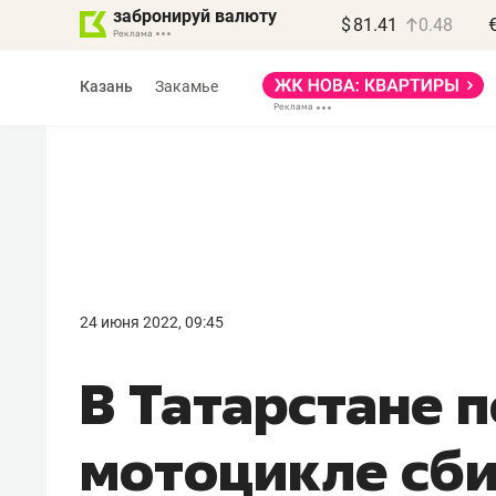
забронируй валюту
$
81.41
0.48
Казань
Закамье
Василь Мазитов
МАРТ
24 июня 2022, 09:45
«Не зная местных
В Татарстане 
правил, бизнес может
потерять минимум
мотоцикле сби
полгода»
Как бизнесу выйти на зарубежные