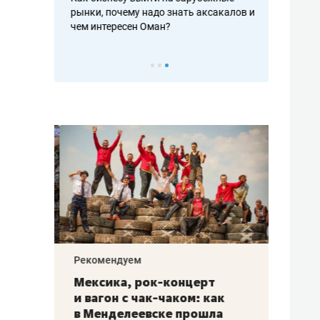
рафакте,
рынки, почему надо знать аксакалов и
о трехкратно
кредитов
чем интересен Оман?
клиентах и ч
Рекомендуем
Рекоме
ой
Мексика, рок-концерт
«Прор
и вагон с чак-чаком: как
30 ме
еским
в Менделеевске прошла
лечит