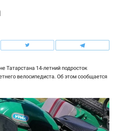
а
ов и
о трехкратном росте цен, дотошных
школьной формы о конт
клиентах и чудных запросах мастеров
налогах и развитии без 
не Татарстана 14-летний подросток
етнего велосипедиста. Об этом сообщается
ндуем
Рекомендуем
мер до квартиры и Face
Опыт выживания в дик
сто ключа: какой будет
природе, работа
асность в ЖК «Нова»
с ментальным и физич