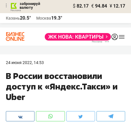
забронируй
$
82.17
€
94.84
¥
12.17
валюту
20.5°
19.3°
Казань
Москва
24 июня 2022, 14:53
В России восстановили
доступ к «Яндекс.Такси» и
Uber