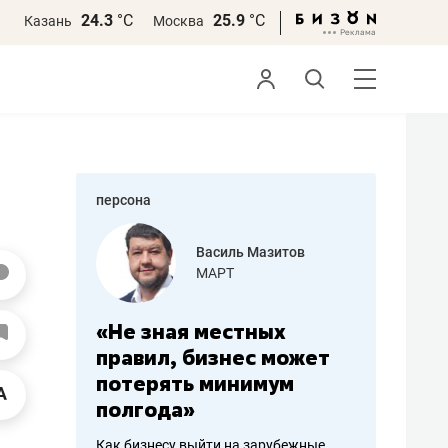
24.3
°С
25.9
°С
Казань
Москва
персона
еменова
Василь Мазитов
»
МАРТ
а: работа
«Не зная местных
«Мне лу
ечься
правил, бизнес может
не зара
вствовать
потерять минимум
чем пот
полгода»
репутац
пошиву
Как бизнесу выйти на зарубежные
Владелец от