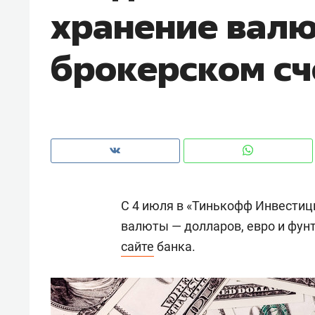
хранение валю
рынки, почему надо знать аксакал
чем интересен Оман?
брокерском сч
С 4 июля в «Тинькофф Инвестиц
валюты — долларов, евро и фунт
сайте
банка.
Рекомендуем
Рекоме
Как ГК «МИР ГРУПП» и ВТБ
150 ка
создают оазис жилого
ID вме
комфорта под Казанью
безоп