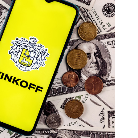
состоянием как основа
антихрупких команд