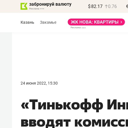
забронируй валюту
$
82.17
0.76
Казань
Закамье
Василь Мазитов
МАРТ
24 июня 2022, 15:30
«Не зная местных
«Тинькофф Ин
правил, бизнес может
потерять минимум
вводят комисс
полгода»
Как бизнесу выйти на зарубежные