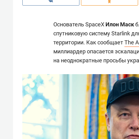
Основатель SpaceX
Илон Маск
б
спутниковую систему Starlink д
территории. Как сообщает
The A
миллиардер опасается эскалаци
на неоднократные просьбы укра