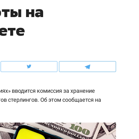
ты на
ов и
о трехкратном росте цен, дотошных
школьной формы о конт
клиентах и чудных запросах мастеров
налогах и развитии без 
ете
иях» вводится комиссия за хранение
ов стерлингов. Об этом сообщается на
ндуем
Рекомендуем
мер до квартиры и Face
Опыт выживания в дик
сто ключа: какой будет
природе, работа
асность в ЖК «Нова»
с ментальным и физич