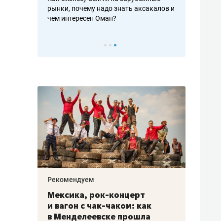
рафакте,
рынки, почему надо знать аксакалов и
о трехкратно
кредитов
чем интересен Оман?
клиентах и ч
Рекомендуем
Рекоме
ой
Мексика, рок-концерт
«Прор
и вагон с чак-чаком: как
30 ме
еским
в Менделеевске прошла
лечит