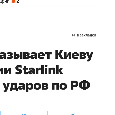
арии
2
в закладки
азывает Киеву
и Starlink
 ударов по РФ