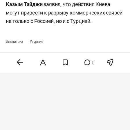
Казым Тайджи
заявил, что действия Киева
могут привести к разрыву коммерческих связей
не только с Россией, но и с Турцией.
#
#
политика
турция
0
Комментарии
2
8 августа 2026, 14:32
Айзатуллин призвал
руководство ОЭЗ «Алабуга»
усилить контроль