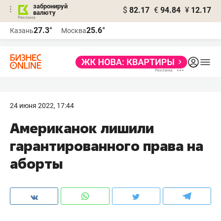
забронируй
$
82.17
€
94.84
¥
12.17
валюту
27.3°
25.6°
Казань
Москва
24 июня 2022, 17:44
Американок лишили
гарантированного права на
аборты