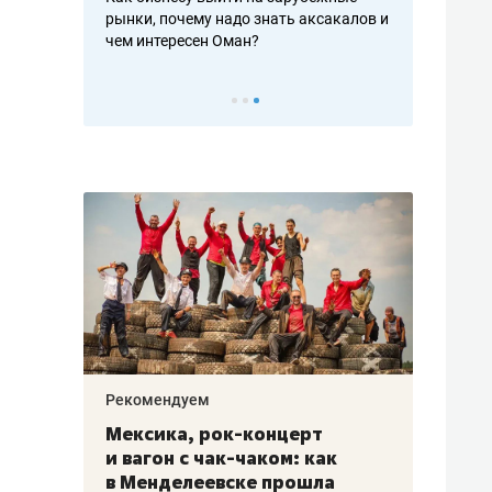
рафакте,
рынки, почему надо знать аксакалов и
о трехкратно
кредитов
чем интересен Оман?
клиентах и ч
Рекомендуем
Рекоме
ой
Мексика, рок-концерт
«Прор
и вагон с чак-чаком: как
30 ме
еским
в Менделеевске прошла
лечит