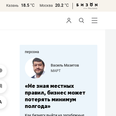
18.5
°С
20.2
°С
Казань
Москва
персона
еменова
Василь Мазитов
»
МАРТ
а: работа
«Не зная местных
«Мне лу
ечься
правил, бизнес может
не зара
вствовать
потерять минимум
чем пот
полгода»
репутац
пошиву
Как бизнесу выйти на зарубежные
Владелец от