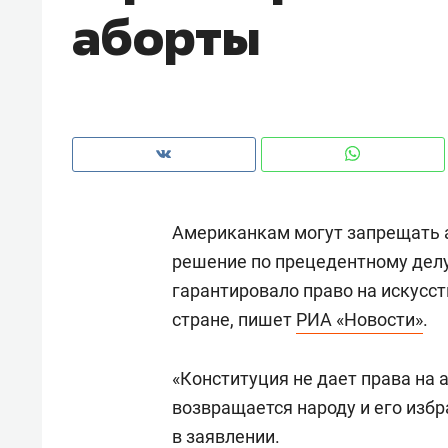
аборты
рынки, почему надо знать аксакал
чем интересен Оман?
Американкам могут запрещать 
решение по прецедентному делу 
гарантировало право на искусс
стране, пишет
РИА «Новости»
.
Рекомендуем
Рекоме
«Конституция не дает права на 
Как ГК «МИР ГРУПП» и ВТБ
150 ка
возвращается народу и его изб
создают оазис жилого
ID вме
в заявлении.
комфорта под Казанью
безоп