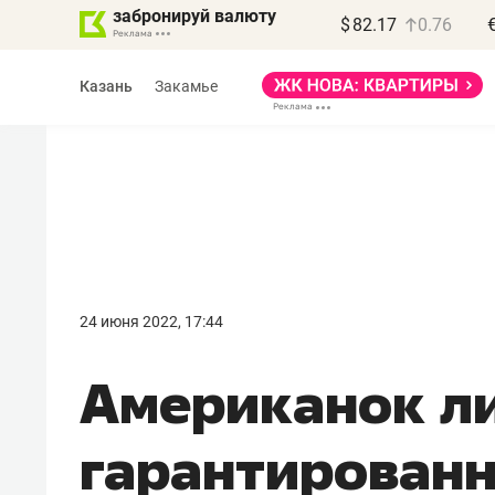
забронируй валюту
$
82.17
0.76
Казань
Закамье
Василь Мазитов
МАРТ
24 июня 2022, 17:44
«Не зная местных
Американок л
правил, бизнес может
потерять минимум
гарантированн
полгода»
Как бизнесу выйти на зарубежные