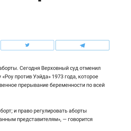
ов и
о трехкратном росте цен, дотошных
школьной формы о конт
клиентах и чудных запросах мастеров
налогах и развитии без 
аборты. Сегодня Верховный суд отменил
«Роу против Уэйда» 1973 года, которое
твенное прерывание беременности по всей
ндуем
Рекомендуем
аборт; и право регулировать аборты
мер до квартиры и Face
Опыт выживания в дик
ранным представителям», — говорится
сто ключа: какой будет
природе, работа
асность в ЖК «Нова»
с ментальным и физич