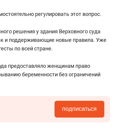
состоянием как основа
антихрупких команд
остоятельно регулировать этот вопрос.
сного решения у здания Верховного суда
ак и поддерживающие новые правила. Уже
сты по всей стране.
года предоставляло женщинам право
рыванию беременности без ограничений
подписаться