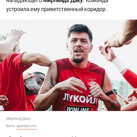
нападающего
Мирлинда Даку
. Команда
устроила ему приветственный коридор.
Мирлинд Даку
Фото:
spartak.com