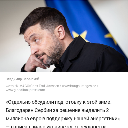
Владимир Зеленский
Фото: ©
IMAGO/Chris Emil Janssen
/
www.imago-images.de
/
www.globallookpress.com
«Отдельно обсудили подготовку к этой зиме.
Благодарен Сербии за решение выделить 2
миллиона евро в поддержку нашей энергетики»,
— написал лидер украинского государства.