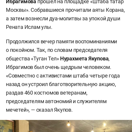
Ибрагимова
прошел на площадке «Штаба татар
Москвы». Собравшиеся прочитали аяты Корана,
а затем вознесли дуа-молитвы за упокой души
Рената Ислам улы.
Продолжился вечер памяти воспоминаниями
о покойном. Так, по словам председателя
общества «Туган Тел»
Нурахмета Якупова
,
Ибрагимов был очень щедрым человеком.
«Совместно с активистами штаба четыре года
назад он устроил благотворительную акцию,
раздав 460 костюмов ветеранам,
председателям автономий и служителям
мечетей», — сказал Якупов.