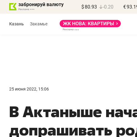
забронируй валюту
$
80.93
-0.20
€
93.1
Казань
Закамье
Марат Арсланов
«КирпичХолдинг»
25 июня 2022, 15:06
«Главная задача
«
В Актаныше нач
девелопера – найти
п
правильный продукт»
о
допрашивать ро
с
Девелопер из топ-10* застройщиков
Башкортостана входит в Татарстан
На