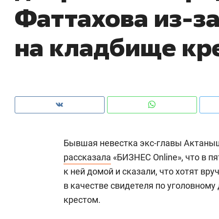
Фаттахова из-за
с ЖК «Иволга» в Зеленодольске
шк
на
на кладбище кр
Бывшая невестка экс-главы Актан
рассказала
«БИЗНЕС Online», что в п
к ней домой и сказали, что хотят вру
Рекомендуем
Рекомендуем
в качестве свидетеля по уголовному
«В банкротствах сегодня
Опыт выжи
крестом.
ищут не активы, а людей,
природе, 
которые ими управляли. Они
с ментальн