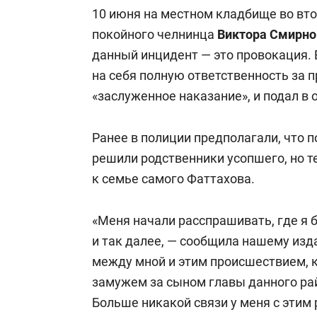
отвечают личным
состоянием
10 июня на местном кладбище во вт
имуществом!»
антихрупк
покойного челнинца
Виктора Смирно
данный инцидент — это провокация. В
на себя полную ответственность за 
«заслуженное наказание», и подал в 
Ранее в полиции предполагали, что п
решили родственники усопшего, но т
к семье самого Фаттахова.
«Меня начали расспрашивать, где я б
и так далее, — сообщила нашему изд
между мной и этим происшествием, кр
замужем за сыном главы данного райо
Больше никакой связи у меня с этим 