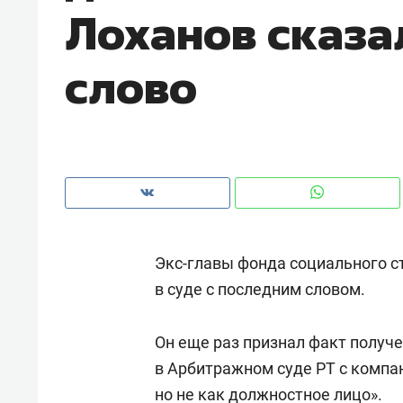
Лоханов сказа
рынки, почему надо знать аксакал
чем интересен Оман?
слово
Экс-главы фонда социального с
в суде с последним словом.
Рекомендуем
Рекоме
Он еще раз признал факт получ
Как ГК «МИР ГРУПП» и ВТБ
150 ка
в Арбитражном суде РТ с компан
создают оазис жилого
ID вме
комфорта под Казанью
но не как должностное лицо».
безоп