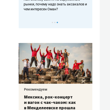
рафакте,
рынки, почему надо знать аксакалов и
о трехкратно
кредитов
чем интересен Оман?
клиентах и ч
Рекомендуем
Рекоме
ой
Мексика, рок-концерт
«Прор
и вагон с чак-чаком: как
30 ме
еским
в Менделеевске прошла
лечит