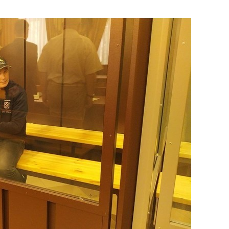
состоянием как основа
антихрупких команд