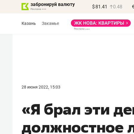
забронируй валюту
$
81.41
0.48
Казань
Закамье
Василь Мазитов
МАРТ
28 июня 2022, 15:03
«Не зная местных
«Я брал эти де
правил, бизнес может
потерять минимум
должностное л
полгода»
Как бизнесу выйти на зарубежные