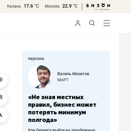
17.6
°С
22.9
°С
Казань
Москва
персона
еменова
Василь Мазитов
»
МАРТ
а: работа
«Не зная местных
«Мне лу
ечься
правил, бизнес может
не зара
вствовать
потерять минимум
чем пот
полгода»
репутац
пошиву
Как бизнесу выйти на зарубежные
Владелец от