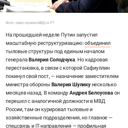
Фото: пресс-служба МВД по РТ
На прошедшей неделе Путин запустил
масштабную реструктуризацию:
объединил
тыловые структуры под единым началом
генерала
Валерия Солодчука
. Но кадровая
перестановка, в связи с которой Сафиуллин
покинул свой пост, — назначение заместителем
министра обороны
Валерия Шулику
несколько
месяцев назад. В команду
Андрея Белоусова
он
перешел с аналогичной должности в МВД
России, там он курировал тыловые и
хозяйственные подразделения, но главное —
спецсвязь и IT-направления — профильная