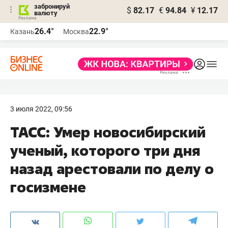
забронируй
$
82.17
€
94.84
¥
12.17
валюту
26.4°
22.9°
Казань
Москва
3 июля 2022, 09:56
ТАСС: Умер новосибирский
ученый, которого три дня
назад арестовали по делу о
госизмене