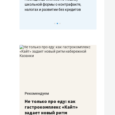
н, дотошных
школьной формы о контрафакте,
рынки, почем
осах мастеров
налогах и развитии без кредитов
чем интересе
Рекомендуем
Рекоме
аждые
Не только про еду: как
Элитн
канал»
гастрокомплекс «Кайт»
и бре
рии
задает новый ритм
гаран