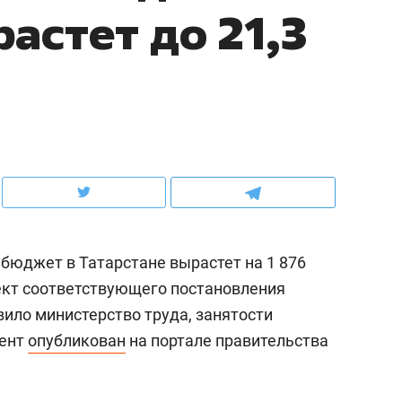
астет до 21,3
рынки, почему надо знать аксакалов и
о трехкратном росте це
чем интересен Оман?
клиентах и чудных запр
юджет в Татарстане вырастет на 1 876
оект соответствующего постановления
вило министерство труда, занятости
ндуем
Рекомендуем
мент
опубликован
на портале правительства
ка, рок-концерт
«Прорывы случались к
н с чак-чаком: как
30 метров»: как «Водо
делеевске прошла
лечит подземные арте