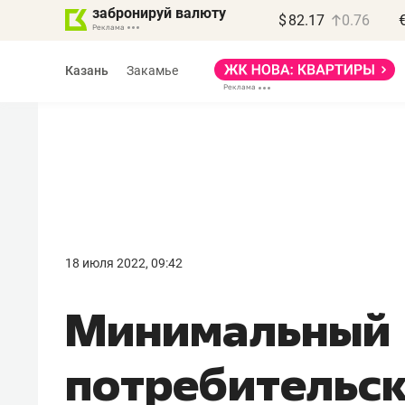
забронируй валюту
$
82.17
0.76
Казань
Закамье
18 июля 2022, 09:42
Минимальный
потребительс