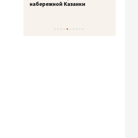
набережной Казанки
«Барк
«Рез