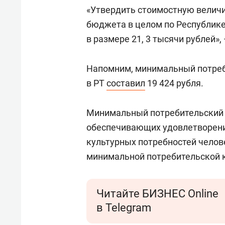
состоянием как основа
«Гонк
«Утвердить стоимостную велич
антихрупких команд
бюджета в целом по Республике 
в размере 21, 3 тысячи рублей»,
Напомним, минимальный потреби
в РТ
составил
19 424 рубля.
Минимальный потребительский б
обеспечивающих удовлетворени
культурных потребностей челов
минимальной потребительской 
Читайте БИЗНЕС Online
в Telegram