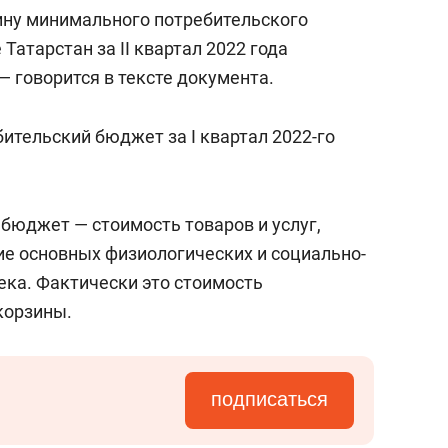
а Героев»
Казани
ину минимального потребительского
Татарстан за II квартал 2022 года
 — говорится в тексте документа.
тельский бюджет за I квартал 2022-го
юджет — стоимость товаров и услуг,
е основных физиологических и социально-
ека. Фактически это стоимость
корзины.
подписаться