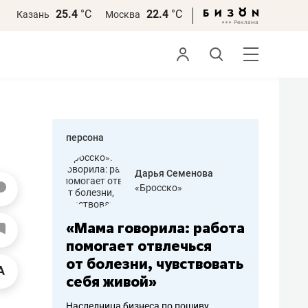
25.4
°С
22.4
°С
Казань
Москва
персона
бодец
Дарья Семенова
 решения»
«Бросско»
«Мама говорила: работа
«Не зна
вообще,
помогает отвлечься
правил,
от болезни, чувствовать
потерят
себя живой»
полгода
ирмы
Наследница бизнеса по пошиву
Как бизнесу 