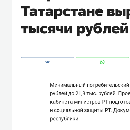
Татарстане выр
тысячи рублей
Минимальный потребительский б
рублей до 21,3 тыс. рублей. Пр
кабинета министров РТ подгото
Рекомендуем
Рекоме
и социальной защиты РТ. Доку
и Face
Опыт выживания в дикой
Мекси
республики.
 будет
природе, работа
и ваго
ва»
с ментальным и физическим
в Мен