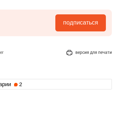
состоянием как основа
антихрупких команд
подписаться
er
версия для печати
арии
2