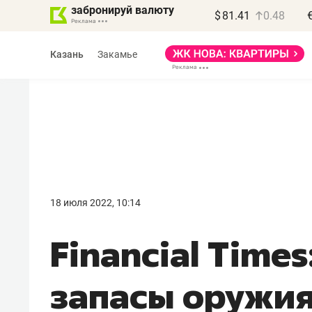
забронируй валюту
$
81.41
0.48
Казань
Закамье
Василь Мазитов
МАРТ
18 июля 2022, 10:14
«Не зная местных
Financial Time
правил, бизнес может
потерять минимум
запасы оружия
полгода»
Как бизнесу выйти на зарубежные