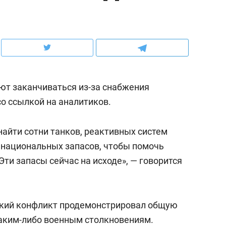
ов и
о трехкратном росте цен, дотошных
школьной формы о конт
клиентах и чудных запросах мастеров
налогах и развитии без 
ют заканчиваться из-за снабжения
о ссылкой на аналитиков.
найти сотни танков, реактивных систем
з национальных запасов, чтобы помочь
ти запасы сейчас на исходе», — говорится
ндуем
Рекомендуем
мер до квартиры и Face
Опыт выживания в дик
ский конфликт продемонстрировал общую
сто ключа: какой будет
природе, работа
аким-либо военным столкновениям.
асность в ЖК «Нова»
с ментальным и физич