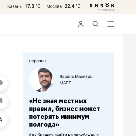
17.3
°С
22.4
°С
Казань
Москва
персона
еменова
Василь Мазитов
»
МАРТ
а: работа
«Не зная местных
«Мне лу
ечься
правил, бизнес может
не зара
вствовать
потерять минимум
чем пот
полгода»
репутац
пошиву
Как бизнесу выйти на зарубежные
Владелец от