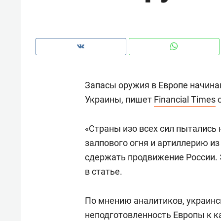
рынки, почему надо знать аксакал
чем интересен Оман?
Запасы оружия в Европе начина
Украины, пишет
Financial Times
с
«Страны изо всех сил пытались 
залпового огня и артиллерию и
сдержать продвижение России. Э
в статье.
Рекомендуем
Рекоме
Как ГК «МИР ГРУПП» и ВТБ
150 ка
По мнению аналитиков, украин
создают оазис жилого
ID вме
неподготовленность Европы к к
комфорта под Казанью
безоп