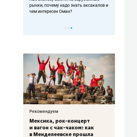
рафакте,
рынки, почему надо знать аксакалов и
о трехкратно
кредитов
чем интересен Оман?
клиентах и ч
Рекомендуем
Рекоме
ой
Мексика, рок-концерт
«Прор
и вагон с чак-чаком: как
30 ме
еским
в Менделеевске прошла
лечит