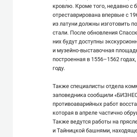
кровлю. Кроме того, недавно с 
отреставрирована впервые с 19
из латуни должны изготовить п
стали. После обновления Спасс
них будут доступны экскурсион
и музейно-выставочная площадк
построенная в 1556–1562 годах,
году.
Также специалисты отдела ком
заповедника сообщили «БИЗНЕС O
противоаварийных работ восста
которая в апреле частично обр
Также ведутся работы на прясл
и Тайницкой башнями, находяще