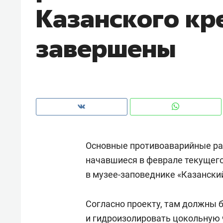
Казанского кр
рынки, почему надо знать аксакал
чем интересен Оман?
завершены
Основные противоаварийные ра
начавшиеся в феврале текущего
в музее-заповеднике «Казански
Рекомендуем
Рекоме
Как ГК «МИР ГРУПП» и ВТБ
150 ка
Согласно проекту, там должны 
создают оазис жилого
ID вме
комфорта под Казанью
и гидроизолировать цокольную 
безоп