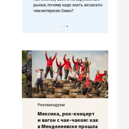
рафакте,
рынки, почему надо знать аксакалов и
о трехкратно
кредитов
чем интересен Оман?
клиентах и ч
Рекомендуем
Рекоме
ой
Мексика, рок-концерт
«Прор
и вагон с чак-чаком: как
30 ме
еским
в Менделеевске прошла
лечит