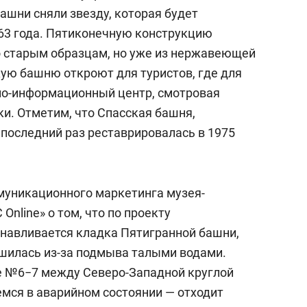
состоянием как основа
башни сняли звезду, которая будет
антихрупких команд
63 года. Пятиконечную конструкцию
о старым образцам, но уже из нержавеющей
кую башню откроют для туристов, где для
но-информационный центр, смотровая
и. Отметим, что Спасская башня,
 последний раз реставрировалась в 1975
муникационного маркетинга музея-
nline» о том, что по проекту
навливается кладка Пятигранной башни,
ушилась из-за подмыва талыми водами.
е №6−7 между Северо-Западной круглой
мся в аварийном состоянии — отходит