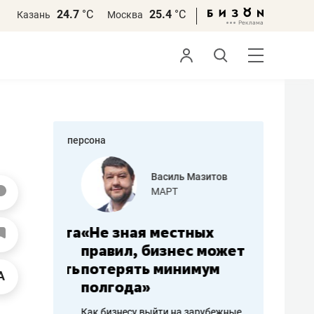
24.7
°С
25.4
°С
Казань
Москва
персона
еменова
Василь Мазитов
»
МАРТ
а: работа
«Не зная местных
«Мне лу
ечься
правил, бизнес может
не зара
вствовать
потерять минимум
чем пот
полгода»
репутац
пошиву
Как бизнесу выйти на зарубежные
Владелец от