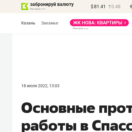
забронируй валюту
$
81.41
0.48
Казань
Закамье
Василь Мазитов
МАРТ
18 июля 2022, 13:03
«Не зная местных
Основные про
правил, бизнес может
потерять минимум
работы в Спас
полгода»
Как бизнесу выйти на зарубежные