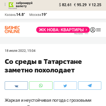
забронируй
$
82.61
€
95.29
¥
12.25
валюту
14.8°
19°
Казань
Москва
18 июля 2022, 15:04
Со среды в Татарстане
заметно похолодает
Жаркая и неустойчивая погода с грозовыми