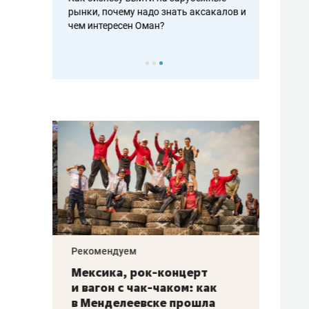
рафакте,
рынки, почему надо знать аксакалов и
о трехкратно
кредитов
чем интересен Оман?
клиентах и ч
Рекомендуем
Рекоме
ой
Мексика, рок-концерт
«Прор
и вагон с чак-чаком: как
30 ме
еским
в Менделеевске прошла
лечит