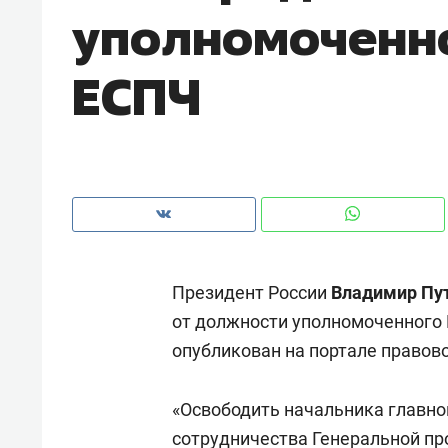
уполномоченн
рынки, почему надо знать аксакал
чем интересен Оман?
ЕСПЧ
Президент России
Владимир Пу
от должности уполномоченного
опубликован на портале правов
Рекомендуем
Рекоме
Как ГК «МИР ГРУПП» и ВТБ
150 ка
«Освободить начальника главн
создают оазис жилого
ID вме
комфорта под Казанью
сотрудничества Генеральной п
безоп