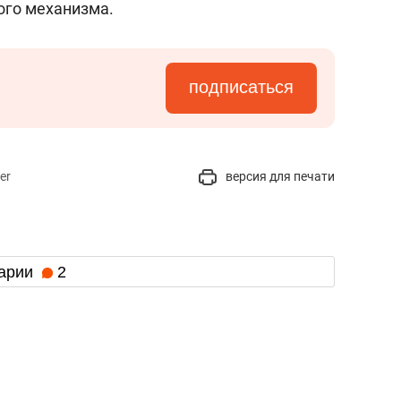
ого механизма.
подписаться
er
версия для печати
арии
2