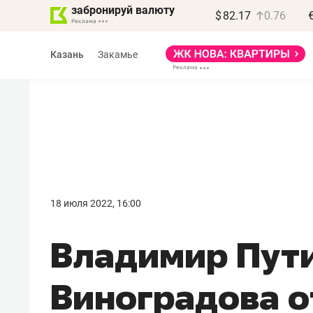
забронируй валюту
$
82.17
0.76
Казань
Закамье
Василь Мазитов
МАРТ
18 июля 2022, 16:00
«Не зная местных
Владимир Пут
правил, бизнес может
потерять минимум
Виноградова о
полгода»
Как бизнесу выйти на зарубежные