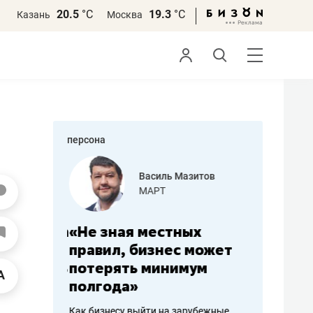
20.5
°С
19.3
°С
Казань
Москва
персона
еменова
Василь Мазитов
»
МАРТ
а: работа
«Не зная местных
«Мне лу
ечься
правил, бизнес может
не зара
вствовать
потерять минимум
чем пот
полгода»
репутац
пошиву
Как бизнесу выйти на зарубежные
Владелец от