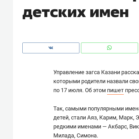
детских имен
рынки, почему надо знать аксакал
чем интересен Оман?
Управление загса Казани расска
которыми родители назвали сво
по 17 июля. Об этом
пишет
пресс
Так, самыми популярными имен
Рекомендуем
Рекоме
детей, стали Аяз, Карим, Марк,
Как ГК «МИР ГРУПП» и ВТБ
150 ка
редкими именами — Акбарс, Викт
создают оазис жилого
ID вме
Милада, Симона.
комфорта под Казанью
безоп