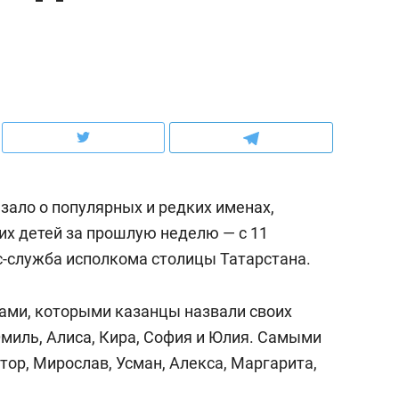
ов и
о трехкратном росте цен, дотошных
школьной формы о конт
клиентах и чудных запросах мастеров
налогах и развитии без 
зало о популярных и редких именах,
их детей за прошлую неделю — с 11
-служба исполкома столицы Татарстана.
ами, которыми казанцы назвали своих
ндуем
Рекомендуем
 Эмиль, Алиса, Кира, София и Юлия. Самыми
мер до квартиры и Face
Опыт выживания в дик
ор, Мирослав, Усман, Алекса, Маргарита,
сто ключа: какой будет
природе, работа
асность в ЖК «Нова»
с ментальным и физич