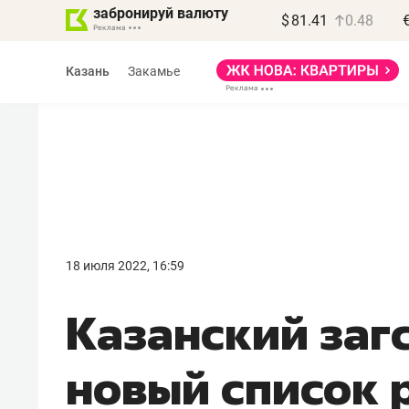
забронируй валюту
$
81.41
0.48
Казань
Закамье
Василь Мазитов
МАРТ
18 июля 2022, 16:59
«Не зная местных
Казанский заг
правил, бизнес может
потерять минимум
новый список 
полгода»
Как бизнесу выйти на зарубежные