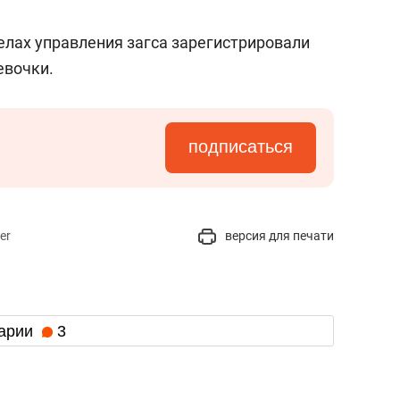
состоянием как основа
антихрупких команд
делах управления загса зарегистрировали
евочки.
подписаться
er
версия для печати
арии
3