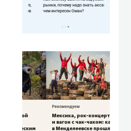
рафакте,
рынки, почему надо знать аксакалов и
о трехкратно
кредитов
чем интересен Оман?
клиентах и ч
Рекомендуем
Рекоме
ой
Мексика, рок-концерт
«Прор
и вагон с чак-чаком: как
30 ме
еским
в Менделеевске прошла
лечит