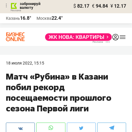
забронируй
$
82.17
€
94.84
¥
12.17
валюту
16.8°
22.4°
Казань
Москва
18 июля 2022, 15:15
Матч «Рубина» в Казани
побил рекорд
посещаемости прошлого
сезона Первой лиги