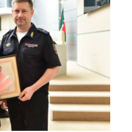
состоянием как основа
антихрупких команд