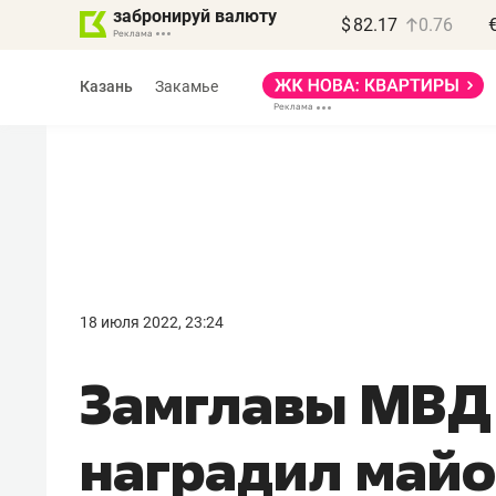
забронируй валюту
$
82.17
0.76
Казань
Закамье
Василь Мазитов
МАРТ
18 июля 2022, 23:24
«Не зная местных
Замглавы МВД 
правил, бизнес может
потерять минимум
наградил майо
полгода»
Как бизнесу выйти на зарубежные