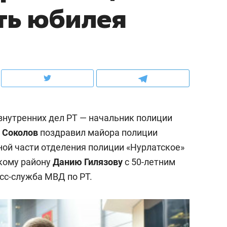
сть юбилея
ов и
о трехкратном росте цен, дотошных
школьной формы о конт
клиентах и чудных запросах мастеров
налогах и развитии без 
внутренних дел РТ — начальник полиции
 Соколов
поздравил майора полиции
ой части отделения полиции «Нурлатское»
кому району
Данию Гилязову
с 50-летним
сс-служба МВД по РТ.
ндуем
Рекомендуем
мер до квартиры и Face
Опыт выживания в дик
сто ключа: какой будет
природе, работа
асность в ЖК «Нова»
с ментальным и физич