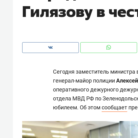
Гилязову в че
рынки, почему надо знать аксакал
чем интересен Оман?
Сегодня заместитель министра 
генерал-майор полиции
Алексей
оперативного дежурного дежурн
отдела МВД РФ по Зеленодольс
юбилеем. Об этом
сообщает
пре
Рекомендуем
Рекоме
Как ГК «МИР ГРУПП» и ВТБ
150 ка
создают оазис жилого
ID вме
комфорта под Казанью
безоп