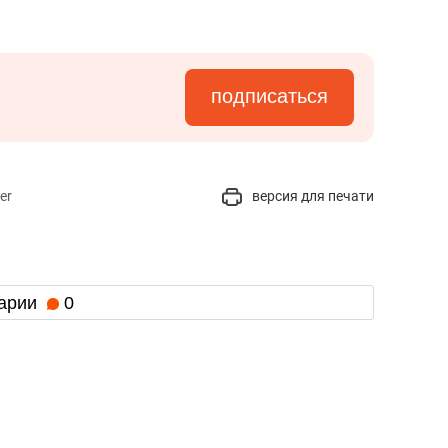
подписаться
er
версия для печати
арии
0