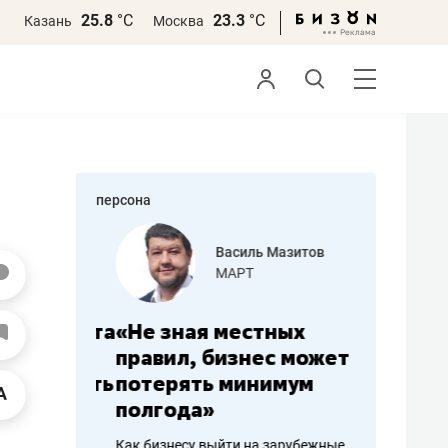
25.8
°С
23.3
°С
Казань
Москва
персона
еменова
Василь Мазитов
»
МАРТ
а: работа
«Не зная местных
«Мне лу
ечься
правил, бизнес может
не зара
вствовать
потерять минимум
чем пот
полгода»
репутац
пошиву
Как бизнесу выйти на зарубежные
Владелец от