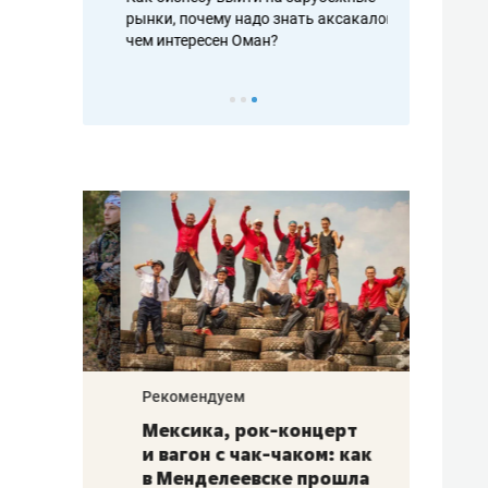
рафакте,
рынки, почему надо знать аксакалов и
о трехкратно
кредитов
чем интересен Оман?
клиентах и ч
Рекомендуем
Рекоме
ой
Мексика, рок-концерт
«Прор
и вагон с чак-чаком: как
30 ме
еским
в Менделеевске прошла
лечит