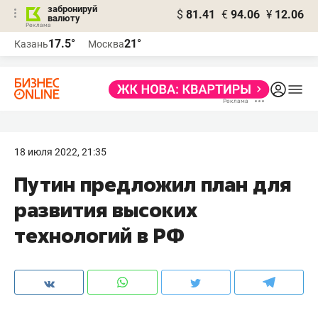
забронируй
$
81.41
€
94.06
¥
12.06
валюту
17.5°
21°
Казань
Москва
18 июля 2022, 21:35
Путин предложил план для
развития высоких
технологий в РФ