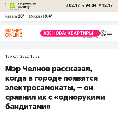
забронируй
$
82.17
€
94.84
¥
12.17
валюту
20°
19.4°
Казань
Москва
18 июля 2022, 18:52
Мэр Челнов рассказал,
когда в городе появятся
электросамокаты, – он
сравнил их с «однорукими
бандитами»