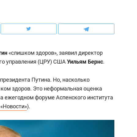
школьной формы о контрафакте,
рынки, почему надо зна
налогах и развитии без кредитов
чем интересен Оман?
тин
«слишком здоров», заявил директор
го управления (ЦРУ) США
Уильям Бернс
.
 президента Путина. Но, насколько
шком здоров. Это неформальная оценка
 на ежегодном форуме Аспенского института
 «Новости»
).
ндуем
Рекомендуем
выживания в дикой
Мексика, рок-концерт
де, работа
и вагон с чак-чаком: ка
тальным и физическим
в Менделеевске прошл