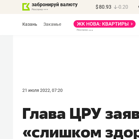
забронируй валюту
$
80.93
-0.20
Казань
Закамье
Марат Арсланов
«КирпичХолдинг»
21 июля 2022, 07:20
«Главная задача
Глава ЦРУ заяв
девелопера – найти
правильный продукт»
«слишком здо
Девелопер из топ-10* застройщико
Башкортостана входит в Татарстан