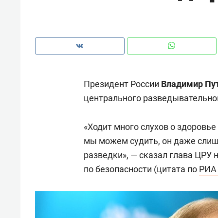
с ЖК «Иволга» в Зеленодольске
Президент России
Владимир Пу
центрального разведывательно
«Ходит много слухов о здоровье
мы можем судить, он даже сли
разведки», — сказал глава ЦРУ
по безопасности (цитата по
РИА
Рекомендуем
Рекоме
«В банкротствах сегодня
Опыт 
ищут не активы, а людей,
приро
которые ими управляли. Они
с мен