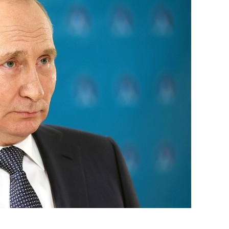
янием как основа
«Гонка Героев»
рупких команд