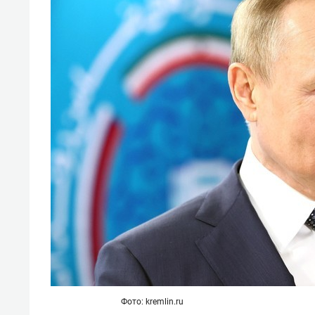
отвечают личным
состо
имуществом!»
антих
Фото: kremlin.ru