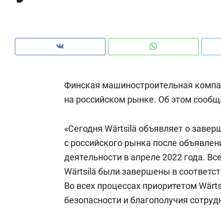
Финская машиностроительная компан
на российском рынке. Об этом сообщ
«Сегодня Wärtsilä объявляет о заве
с российского рынка после объявле
деятельности в апреле 2022 года. В
Wärtsilä были завершены в соответс
Рекомендуем
Рекомендуем
Во всех процессах приоритетом Wärts
150 камер до квартиры и Face
Опыт выжи
безопасности и благополучия сотруд
ID вместо ключа: какой будет
природе, 
безопасность в ЖК «Нова»
с ментальн