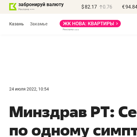
забронируй валюту
$
82.17
0.76
€
94.8
Казань
Закамье
Василь Мазитов
МАРТ
24 июля 2022, 10:54
«Не зная местных
«
Минздрав РТ: Се
правил, бизнес может
н
потерять минимум
ч
по одному симп
полгода»
р
Как бизнесу выйти на зарубежные
Вл