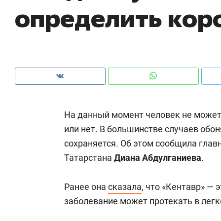
определить кор
рынки, почему надо знать аксакалов и
о 
чем интересен Оман?
кл
На данный момент человек не может 
или нет. В большинстве случаев обо
сохраняется. Об этом сообщила гла
Татарстана
Диана Абдулганиева
.
Рекомендуем
Рекомендуем
Ранее она
сказала
, что «Кентавр» —
Как ГК «МИР ГРУПП» и ВТБ
150 камер 
заболевание может протекать в легк
создают оазис жилого
ID вместо 
комфорта под Казанью
безопаснос