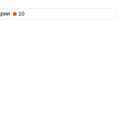
арии
10