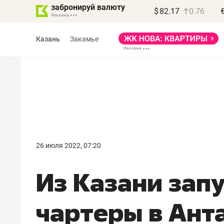
забронируй валюту
$
82.17
0.76
Казань
Закамье
Василь Мазитов
МАРТ
26 июля 2022, 07:20
«Не зная местных
Из Казани зап
правил, бизнес может
потерять минимум
чартеры в Ант
полгода»
Как бизнесу выйти на зарубежные