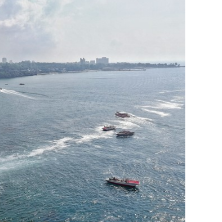
состоянием как основа
антихрупких команд