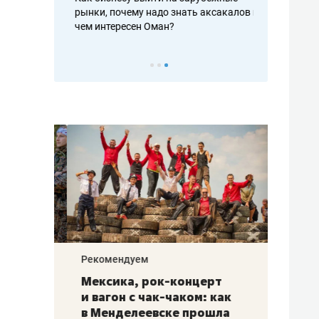
рафакте,
рынки, почему надо знать аксакалов и
о трехкратно
кредитов
чем интересен Оман?
клиентах и ч
Рекомендуем
Рекоме
ой
Мексика, рок-концерт
«Прор
и вагон с чак-чаком: как
30 ме
еским
в Менделеевске прошла
лечит