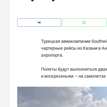
рынки, почему надо знать аксакал
чем интересен Оман?
Турецкая авиакомпания Southwin
чартерные рейсы из Казани в А
аэропорта.
Полеты будут выполняться два
и воскресеньям — на самолетах A
Рекомендуем
Рекоме
Как ГК «МИР ГРУПП» и ВТБ
150 ка
создают оазис жилого
ID вме
комфорта под Казанью
безоп