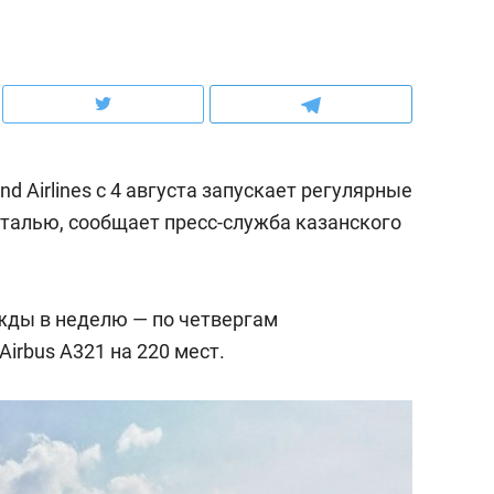
ов и
о трехкратном росте цен, дотошных
школьной формы о конт
клиентах и чудных запросах мастеров
налогах и развитии без 
d Airlines с 4 августа запускает регулярные
нталью, сообщает пресс-служба казанского
жды в неделю — по четвергам
irbus A321 на 220 мест.
ндуем
Рекомендуем
мер до квартиры и Face
Опыт выживания в дик
сто ключа: какой будет
природе, работа
асность в ЖК «Нова»
с ментальным и физич