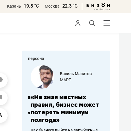
19.8
°С
22.3
°С
Казань
Москва
персона
еменова
Василь Мазитов
»
МАРТ
а: работа
«Не зная местных
«Мне лу
ечься
правил, бизнес может
не зара
вствовать
потерять минимум
чем пот
полгода»
репутац
пошиву
Как бизнесу выйти на зарубежные
Владелец от