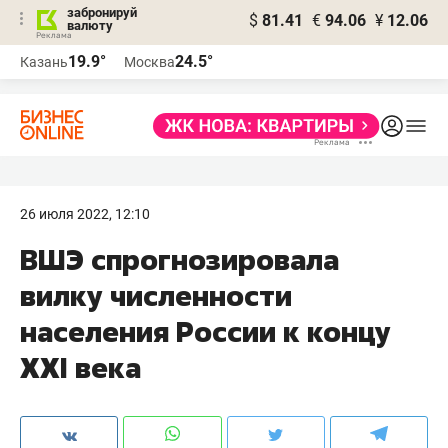
забронируй
$
81.41
€
94.06
¥
12.06
валюту
19.9°
24.5°
Казань
Москва
26 июля 2022, 12:10
ВШЭ спрогнозировала
вилку численности
населения России к концу
XXI века