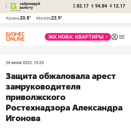
забронируй
$
82.17
€
94.84
¥
12.17
валюту
20.8°
23.9°
Казань
Москва
26 июля 2022, 10:33
Защита обжаловала арест
замруководителя
приволжского
Ростехнадзора Александра
Игонова