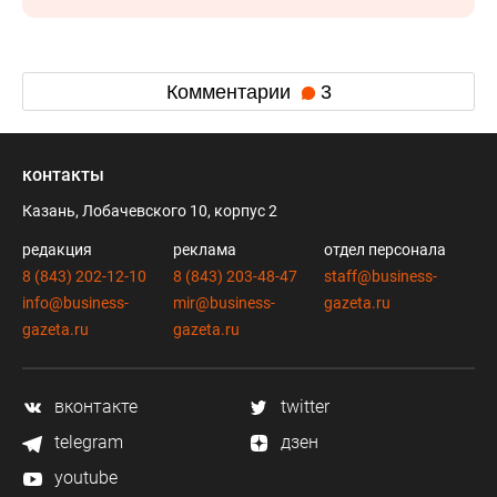
Комментарии
3
контакты
Казань, Лобачевского 10, корпус 2
редакция
реклама
отдел персонала
8 (843) 202-12-10
8 (843) 203-48-47
staff@business-
info@business-
mir@business-
gazeta.ru
gazeta.ru
gazeta.ru
вконтакте
twitter
telegram
дзен
youtube