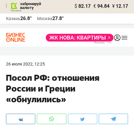
забронируй
$
82.17
€
94.84
¥
12.17
валюту
26.8°
27.8°
Казань
Москва
26 июля 2022, 12:25
Посол РФ: отношения
России и Греции
«обнулились»