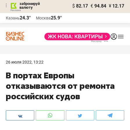
забронируй
$
82.17
€
94.84
¥
12.17
валюту
24.3°
25.9°
Казань
Москва
26 июля 2022, 13:22
В портах Европы
отказываются от ремонта
российских судов