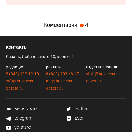
Комментарии
4
контакты
Казань, Лобачевского 10, корпус 2
редакция
реклама
отдел персонала
8 (843) 202-12-10
8 (843) 203-48-47
staff@business-
info@business-
mir@business-
gazeta.ru
gazeta.ru
gazeta.ru
вконтакте
twitter
telegram
дзен
youtube