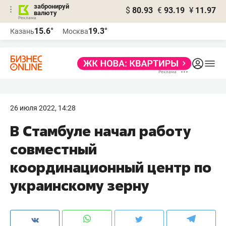
забронируй
$
80.93
€
93.19
¥
11.97
валюту
15.6°
19.3°
Казань
Москва
26 июля 2022, 14:28
В Стамбуле начал работу
совместный
координационный центр по
украинскому зерну