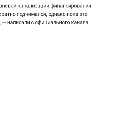
состоянием как основа
ивневой канализации финансирования
антихрупких команд
кратно поднимался, однако пока это
 — написали с официального канала