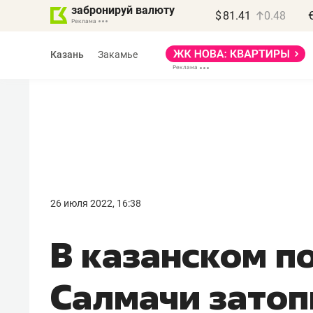
забронируй валюту
$
81.41
0.48
Казань
Закамье
Василь Мазитов
МАРТ
26 июля 2022, 16:38
«Не зная местных
В казанском п
правил, бизнес может
потерять минимум
Салмачи зато
полгода»
Как бизнесу выйти на зарубежные