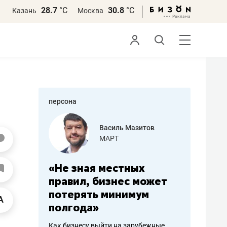
28.7
°С
30.8
°С
Казань
Москва
персона
еменова
Василь Мазитов
»
МАРТ
а: работа
«Не зная местных
«Мне лу
ечься
правил, бизнес может
не зара
вствовать
потерять минимум
чем пот
полгода»
репутац
пошиву
Как бизнесу выйти на зарубежные
Владелец от