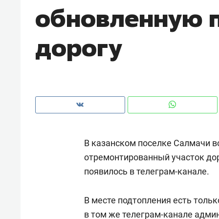
обновленную 
рынки, почему надо знать аксакал
чем интересен Оман?
дорогу
В казанском поселке Салмачи в
отремонтированный участок дор
появилось в телеграм-канале.
Рекомендуем
Рекоме
Как ГК «МИР ГРУПП» и ВТБ
150 ка
В месте подтопления есть толь
создают оазис жилого
ID вме
комфорта под Казанью
в том же телеграм-канале адми
безоп