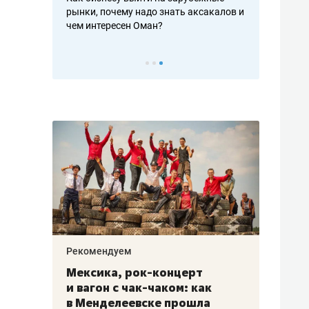
рафакте,
рынки, почему надо знать аксакалов и
о трехкратно
кредитов
чем интересен Оман?
клиентах и ч
Рекомендуем
Рекоме
ой
Мексика, рок-концерт
«Прор
и вагон с чак-чаком: как
30 ме
еским
в Менделеевске прошла
лечит